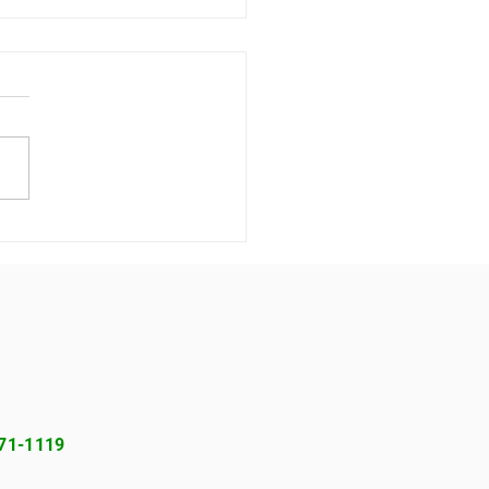
dinâmico: como o
nciamento contínuo de
os protege sua empresa
271-1119