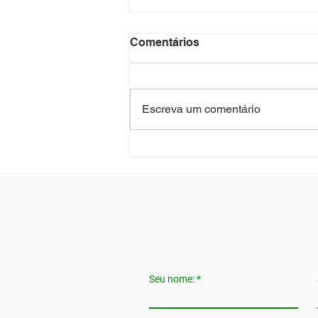
Comentários
Escreva um comentário
ERGONOMIA NO
TRABALHO HÍBRIDO E
REMOTO: POR QUE SUA
EMPRESA PRECISA
AVALIAR O HOME OFFICE
Seu nome: