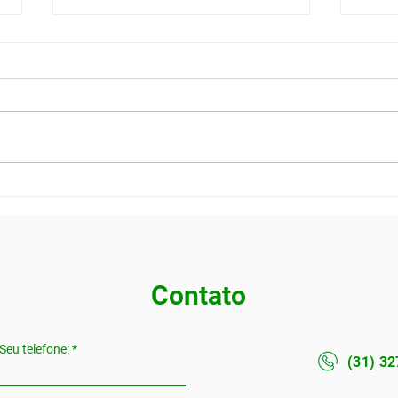
TELEMEDICINA
PGR 
OCUPACIONAL: COMO
gere
REALIZAR EXAMES E
risc
LAUDOS MÉDICOS À
DISTÂNCIA COM VALIDADE
LEGAL
Contato
Seu telefone:
(31) 3