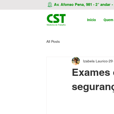
Av. Afonso Pena, 981 - 2° andar 
Início
Quem
All Posts
Izabela Laurico
29 
Exames 
seguran