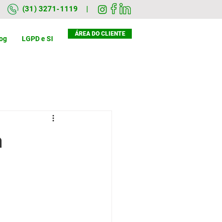
(31) 3271-1119 |
ÁREA DO CLIENTE
og
LGPD e SI
m