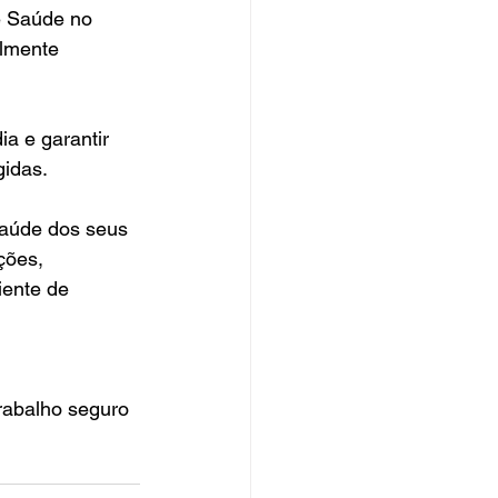
 Saúde no 
almente 
a e garantir 
gidas.
saúde dos seus 
ções, 
ente de 
rabalho seguro 