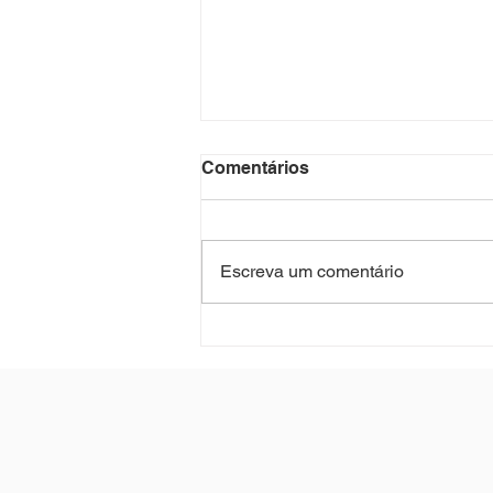
Comentários
Escreva um comentário
ERGONOMIA NO
TRABALHO HÍBRIDO E
REMOTO: POR QUE SUA
EMPRESA PRECISA
AVALIAR O HOME OFFICE