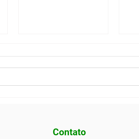
TELEMEDICINA
PGR 
OCUPACIONAL: COMO
gere
REALIZAR EXAMES E
risc
LAUDOS MÉDICOS À
DISTÂNCIA COM VALIDADE
LEGAL
Contato