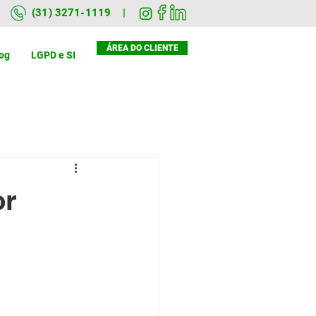
(31) 3271-1119 |
ÁREA DO CLIENTE
og
LGPD e SI
or