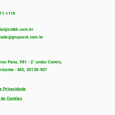
271-1119
ial@cstbh.com.br
idade@grupocst.com.br
nso Pena, 981 - 2° andar Centro,
rizonte - MG, 30130-907
e Privacidade
a de Cookies