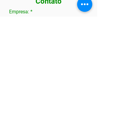
Contato
Empresa:
CNPJ:
Número de funcionários:
Seu nome:
Seu telefone:
Seu email:
(31) 3271-1119
comercial@cstbh.com.br
privacidade@grupocst.com.br