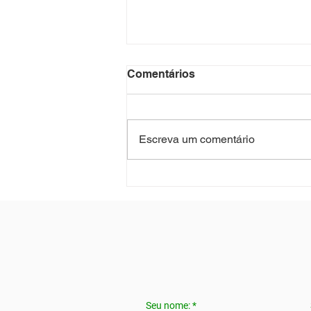
Comentários
Escreva um comentário
ERGONOMIA NO
TRABALHO HÍBRIDO E
REMOTO: POR QUE SUA
EMPRESA PRECISA
AVALIAR O HOME OFFICE
Seu nome: