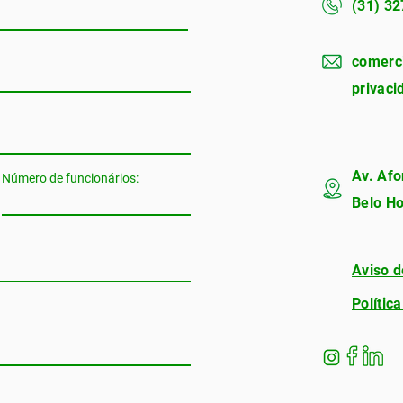
(31) 3
comerc
privac
Av. Afo
Número de funcionários:
Belo Ho
Aviso d
Polític