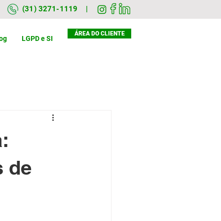
(31) 3271-1119 |
ÁREA DO CLIENTE
og
LGPD e SI
:
s de