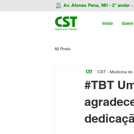
Av. Afonso Pena, 981 - 2° andar 
Início
Quem
All Posts
CST - Medicina do
#TBT Uma
agradece
dedicaç