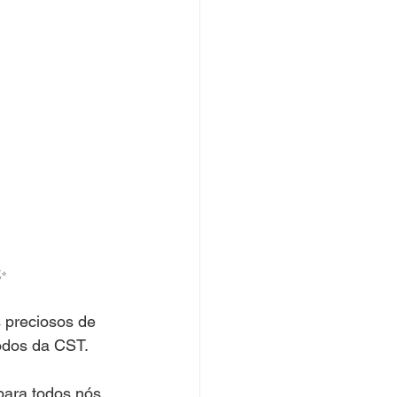
✨
 preciosos de 
odos da CST.
para todos nós.