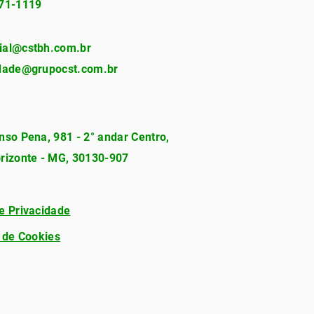
271-1119
ial@cstbh.com.br
idade@grupocst.com.br
nso Pena, 981 - 2° andar Centro,
rizonte - MG, 30130-907
e Privacidade
a de Cookies