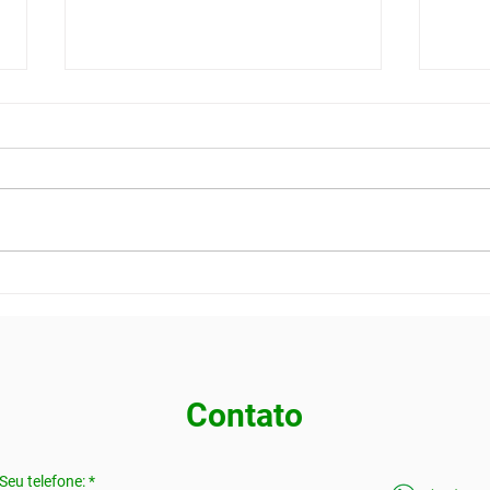
TELEMEDICINA
PGR 
OCUPACIONAL: COMO
gere
REALIZAR EXAMES E
risc
LAUDOS MÉDICOS À
DISTÂNCIA COM VALIDADE
LEGAL
Contato
Seu telefone: