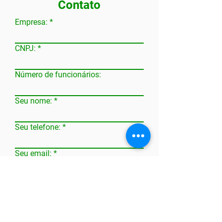
Contato
Empresa:
CNPJ:
Número de funcionários:
Seu nome:
Seu telefone:
Seu email:
(31) 3271-1119
comercial@cstbh.com.br
privacidade@grupocst.com.br