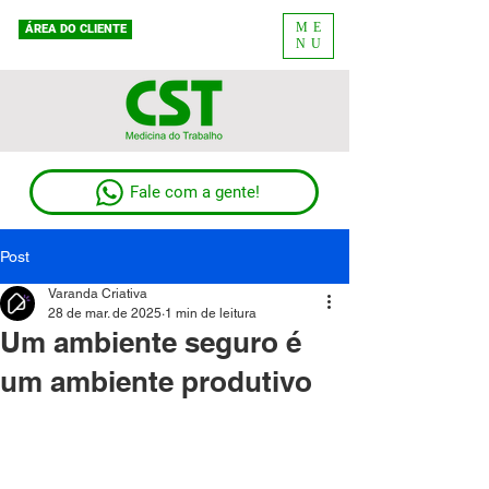
ME
ÁREA DO CLIENTE
NU
Fale com a gente!
Post
Varanda Criativa
28 de mar. de 2025
1 min de leitura
Um ambiente seguro é
um ambiente produtivo